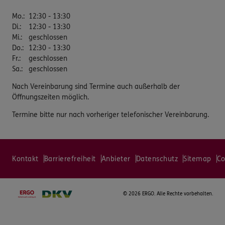
Mo.
:
12:30 - 13:30
Di.
:
12:30 - 13:30
Mi.
:
geschlossen
Do.
:
12:30 - 13:30
Fr.
:
geschlossen
Sa.
:
geschlossen
Nach Vereinbarung sind Termine auch außerhalb der
Öffnungszeiten möglich.
Termine bitte nur nach vorheriger telefonischer Vereinbarung.
Kontakt
Barrierefreiheit
Anbieter
Datenschutz
Sitemap
Co
©
2026 ERGO. Alle Rechte vorbehalten.