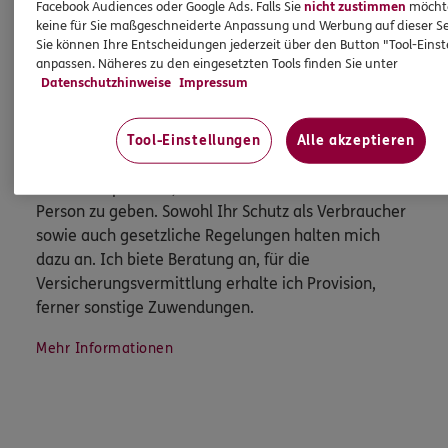
Facebook Audiences oder Google Ads. Falls Sie
nicht zustimmen
möchten
keine für Sie maßgeschneiderte Anpassung und Werbung auf dieser Se
Sie können Ihre Entscheidungen jederzeit über den Button "Tool-Eins
anpassen. Näheres zu den eingesetzten Tools finden Sie unter
Datenschutzhinweise
Impressum
HINWEIS
Wichtiges aus dem Vermittlerrecht
Tool-Einstellungen
Alle akzeptieren
Ich bin verpflichtet, Ihnen Auskünfte zu meiner
Person zu geben. Sowohl Ihr Schutz als Verbraucher
sowie auch gesetzliche Regelungen halten mich
dazu an. Ich biete Beratung an, für die
Versicherungsvermittlung erhalte ich Provision,
ferner sonstige Zuwendungen.
Mehr Informationen